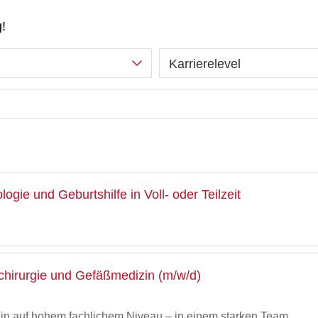
!
Karrierelevel
ogie und Geburtshilfe in Voll- oder Teilzeit
ßchirurgie und Gefäßmedizin (m/w/d)
n auf hohem fachlichem Niveau – in einem starken Team,